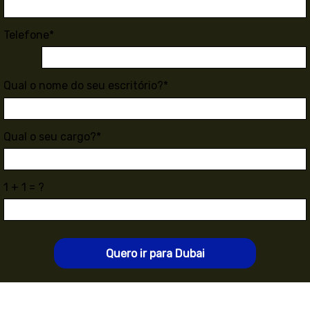
Telefone*
Qual o nome do seu escritório?*
Qual o seu cargo?*
1 + 1 = ?
Quero ir para Dubai